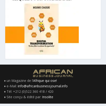
♦ un Magazine de l’
Afrique qui ose!
♦ e-Mail:
info@africanbusinessjournal.info
♦ Tél: +212 (0)522 360 418 / 420
♦ Site conçu & édité par:
Insolite