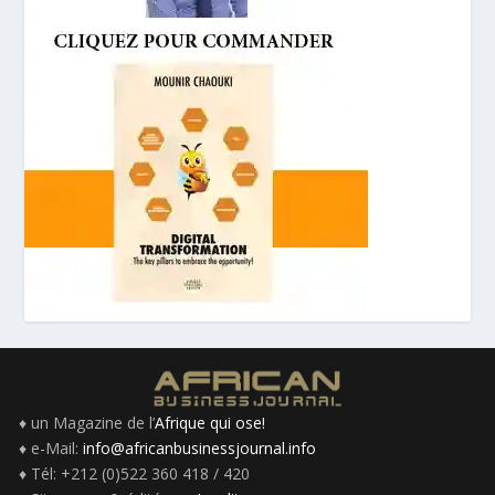
♦ un Magazine de l’
Afrique qui ose!
♦ e-Mail:
info@africanbusinessjournal.info
♦ Tél: +212 (0)522 360 418 / 420