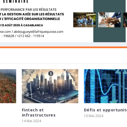
Fintech et
Défis et opportunit
TRALE D’ÉGYPTE ET LE PRÉSIDENT
OPPEMENT EN AFRIQUE ET CONCLUT UN
SSENT 275 MILLIONS ZAR POUR SOUTENIR L
infrastructures
10 Mai 2024
ÉRENCE DE PRESSE SUR LES P...
IA ADVISORY POUR ACCÉLÉRER LE DÉPLOI...
E MINING
14 Mai 2024