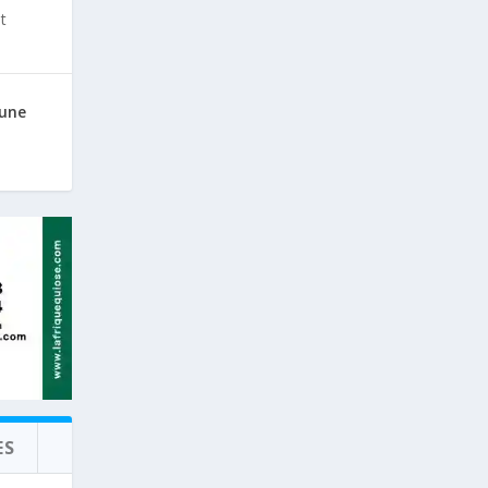
t
 une
ES