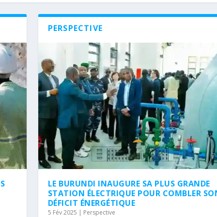
PERSPECTIVE
NS
LE BURUNDI INAUGURE SA PLUS GRANDE
STATION ÉLECTRIQUE POUR COMBLER SO
DÉFICIT ÉNERGÉTIQUE
5 Fév 2025
|
Perspective