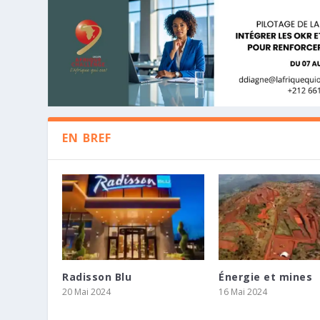
EN BREF
Radisson Blu
Énergie et mines
LE GOUVERNEUR DE LA BANQUE CEN
STUDIA INC RENFORCE SON DÉVEL
KHOLO CAPITAL ET TENSAI FOURNI
20 Mai 2024
16 Mai 2024
D’AFREXIMBANK TIENNENT UNE CONF
PARTENARIAT STRATÉGIQUE AVEC D.
MANAGEMENT BUYOUT D’ISAMBAN