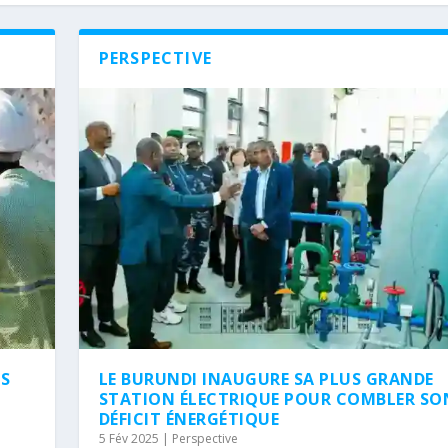
PERSPECTIVE
NS
LE BURUNDI INAUGURE SA PLUS GRANDE
STATION ÉLECTRIQUE POUR COMBLER SO
DÉFICIT ÉNERGÉTIQUE
5 Fév 2025
|
Perspective