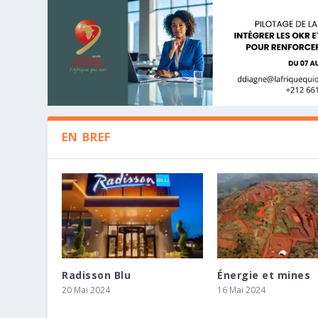
EN BREF
Radisson Blu
Énergie et mines
LE GOUVERNEUR DE LA BANQUE CEN
STUDIA INC RENFORCE SON DÉVEL
KHOLO CAPITAL ET TENSAI FOURNI
20 Mai 2024
16 Mai 2024
D’AFREXIMBANK TIENNENT UNE CONF
PARTENARIAT STRATÉGIQUE AVEC D.
MANAGEMENT BUYOUT D’ISAMBAN