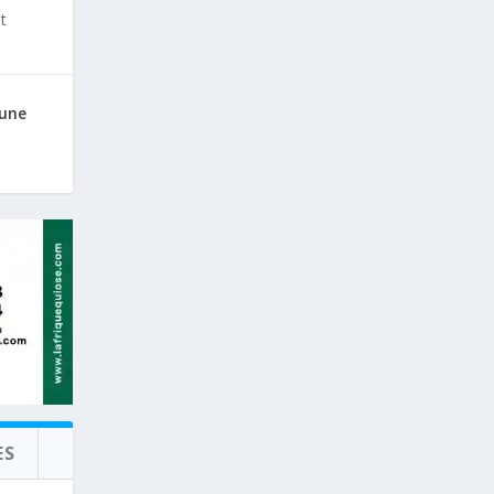
t
 une
ES