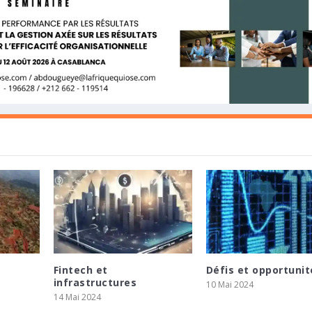
Fintech et
Défis et opportunit
TRALE D’ÉGYPTE ET LE PRÉSIDENT
OPPEMENT EN AFRIQUE ET CONCLUT UN
SSENT 275 MILLIONS ZAR POUR SOUTENIR L
infrastructures
10 Mai 2024
ÉRENCE DE PRESSE SUR LES P...
IA ADVISORY POUR ACCÉLÉRER LE DÉPLOI...
E MINING
14 Mai 2024