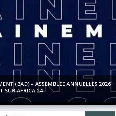
 13 000 HECTARES ARRIVE SUR LE MARCHÉ D
ENT (BAD) – ASSEMBLÉE ANNUELLES 2026 :
T SUR AFRICA 24