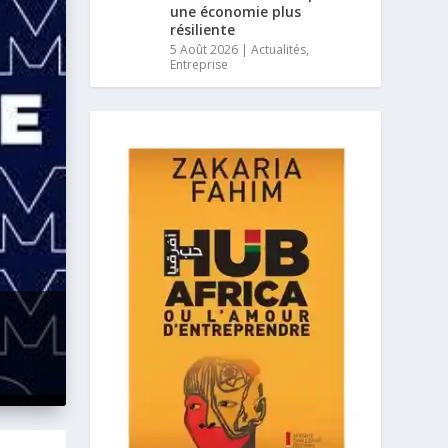
une économie plus
résiliente
5 Août 2026
|
Actualités
,
Entreprise
U