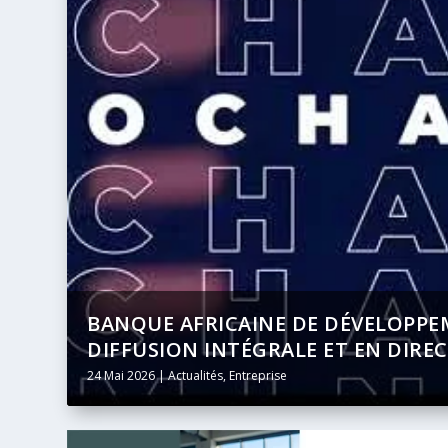
UNE RÉSERVE CÔTIÈRE SAUVAGE DE
BANQUE AFRICAINE DE DÉVELOPPEM
CAP-ORIENTAL
DIFFUSION INTÉGRALE ET EN DIREC
8 Juin 2026
24 Mai 2026
|
|
Actualités
Actualités
,
Entreprise
,
Entreprise