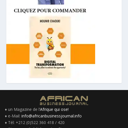
♦ un Magazine de l’
Afrique qui ose!
♦ e-Mail:
info@africanbusinessjournal.info
♦ Tél: +212 (0)522 360 418 / 420