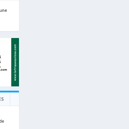
 une
ES
de