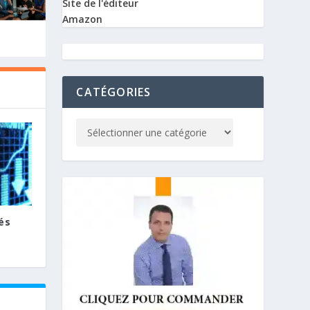
Site de l'éditeur
Amazon
CATÉGORIES
és
E