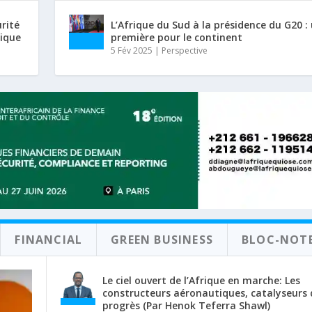
urité
L’Afrique du Sud à la présidence du G20 :
rique
première pour le continent
5 Fév 2025
|
Perspective
FINANCIAL
GREEN BUSINESS
BLOC-NOT
Le ciel ouvert de l’Afrique en marche: Les
constructeurs aéronautiques, catalyseurs 
progrès (Par Henok Teferra Shawl)