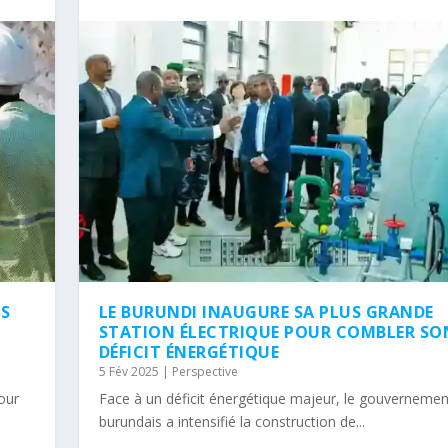
NS
LE BURUNDI INAUGURE SA PLUS GRANDE
STATION ÉLECTRIQUE POUR COMBLER SO
DÉFICIT ÉNERGÉTIQUE
5 Fév 2025
|
Perspective
tour
Face à un déficit énergétique majeur, le gouvernemen
burundais a intensifié la construction de...