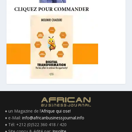
♦ un Magazine de l’
Afrique qui ose!
♦ e-Mail:
info@africanbusinessjournal.info
♦ Tél: +212 (0)522 360 418 / 420
♦ Site conçu & édité par:
Insolite