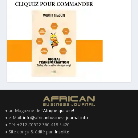
♦ un Magazine de l’
Afrique qui ose!
♦ e-Mail:
info@africanbusinessjournal.info
♦ Tél: +212 (0)522 360 418 / 420
♦ Site conçu & édité par:
Insolite