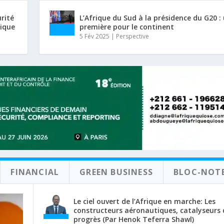
urité
L’Afrique du Sud à la présidence du G20 :
rique
première pour le continent
5 Fév 2025
|
Perspective
FINANCIAL
GREEN BUSINESS
BLOC-NOT
Le ciel ouvert de l’Afrique en marche: Les
constructeurs aéronautiques, catalyseurs 
progrès (Par Henok Teferra Shawl)