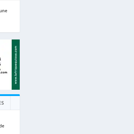
 une
ES
de