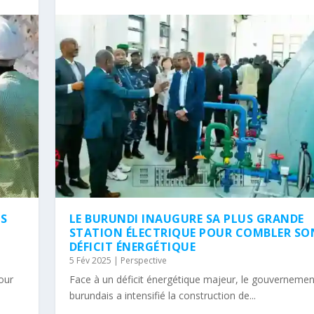
NS
LE BURUNDI INAUGURE SA PLUS GRANDE
STATION ÉLECTRIQUE POUR COMBLER SO
DÉFICIT ÉNERGÉTIQUE
5 Fév 2025
|
Perspective
tour
Face à un déficit énergétique majeur, le gouvernemen
burundais a intensifié la construction de...