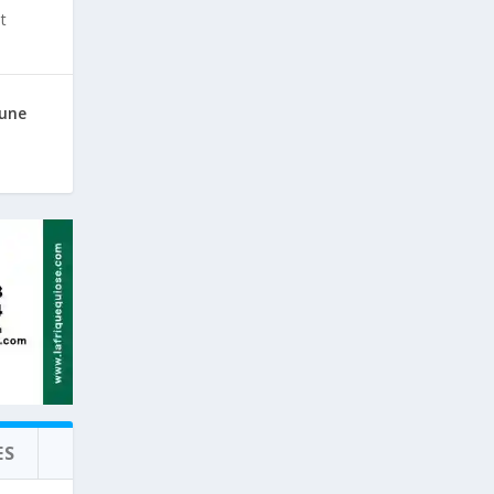
t
 une
ES