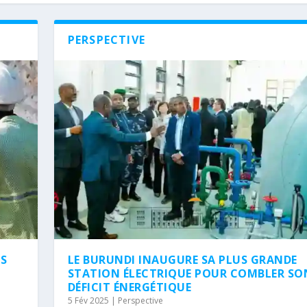
PERSPECTIVE
NS
LE BURUNDI INAUGURE SA PLUS GRANDE
STATION ÉLECTRIQUE POUR COMBLER SO
DÉFICIT ÉNERGÉTIQUE
5 Fév 2025
|
Perspective