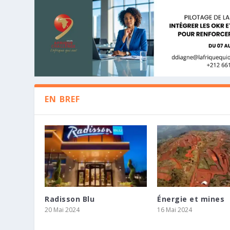
EN BREF
Radisson Blu
Énergie et mines
LE GOUVERNEUR DE LA BANQUE CEN
STUDIA INC RENFORCE SON DÉVEL
KHOLO CAPITAL ET TENSAI FOURNI
20 Mai 2024
16 Mai 2024
D’AFREXIMBANK TIENNENT UNE CONF
PARTENARIAT STRATÉGIQUE AVEC D.
MANAGEMENT BUYOUT D’ISAMBAN