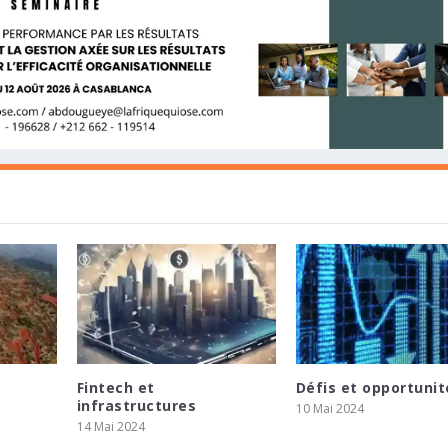
Fintech et
Défis et opportunit
TRALE D’ÉGYPTE ET LE PRÉSIDENT
OPPEMENT EN AFRIQUE ET CONCLUT UN
SSENT 275 MILLIONS ZAR POUR SOUTENIR L
infrastructures
10 Mai 2024
ÉRENCE DE PRESSE SUR LES P...
IA ADVISORY POUR ACCÉLÉRER LE DÉPLOI...
E MINING
14 Mai 2024