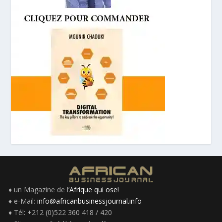
♦ un Magazine de l’
Afrique qui ose!
♦ e-Mail:
info@africanbusinessjournal.info
♦ Tél: +212 (0)522 360 418 / 420