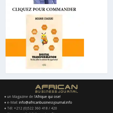
♦ un Magazine de l’
Afrique qui ose!
♦ e-Mail:
info@africanbusinessjournal.info
♦ Tél: +212 (0)522 360 418 / 420