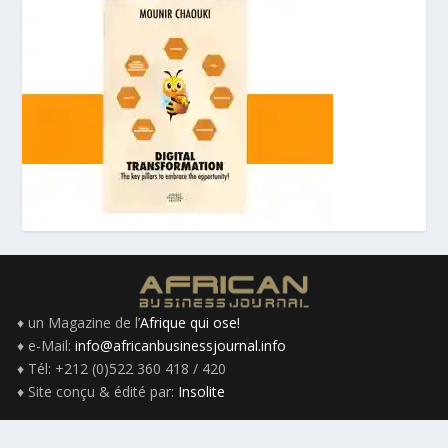
♦ un Magazine de l’
Afrique qui ose!
♦ e-Mail:
info@africanbusinessjournal.info
♦ Tél: +212 (0)522 360 418 / 420
♦ Site conçu & édité par:
Insolite