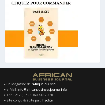
♦ un Magazine de l’
Afrique qui ose!
♦ e-Mail:
info@africanbusinessjournal.info
♦ Tél: +212 (0)522 360 418 / 420
♦ Site conçu & édité par:
Insolite