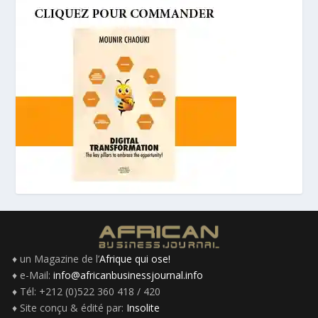
♦ un Magazine de l’
Afrique qui ose!
♦ e-Mail:
info@africanbusinessjournal.info
♦ Tél: +212 (0)522 360 418 / 420
♦ Site conçu & édité par:
Insolite