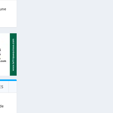
 une
ES
de