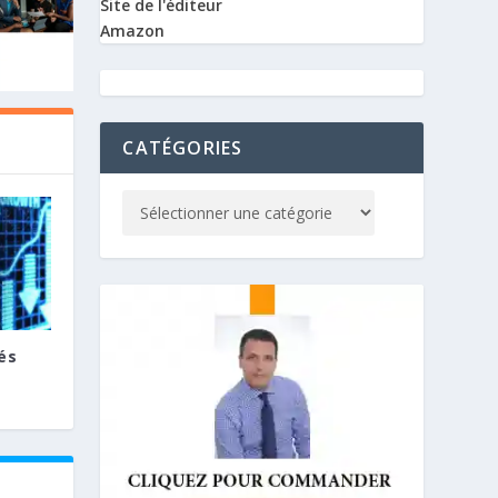
Site de l'éditeur
Amazon
CATÉGORIES
és
E