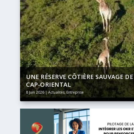
UNE RÉSERVE CÔTIÈRE SAUVAGE DE
BANQUE AFRICAINE DE DÉVELOPPEM
CAP-ORIENTAL
DIFFUSION INTÉGRALE ET EN DIREC
8 Juin 2026
24 Mai 2026
|
|
Actualités
Actualités
,
Entreprise
,
Entreprise