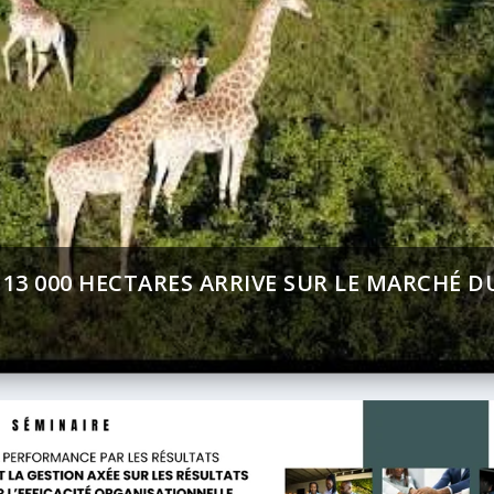
 13 000 HECTARES ARRIVE SUR LE MARCHÉ D
ENT (BAD) – ASSEMBLÉE ANNUELLES 2026 :
T SUR AFRICA 24