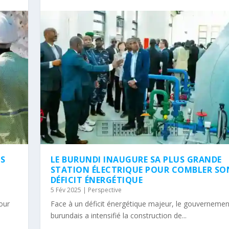
NS
LE BURUNDI INAUGURE SA PLUS GRANDE
STATION ÉLECTRIQUE POUR COMBLER SO
DÉFICIT ÉNERGÉTIQUE
5 Fév 2025
|
Perspective
tour
Face à un déficit énergétique majeur, le gouvernemen
burundais a intensifié la construction de...