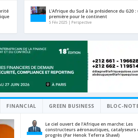
urité
L’Afrique du Sud à la présidence du G20 :
rique
première pour le continent
5 Fév 2025
|
Perspective
FINANCIAL
GREEN BUSINESS
BLOC-NOT
Le ciel ouvert de l’Afrique en marche: Les
constructeurs aéronautiques, catalyseurs 
progrès (Par Henok Teferra Shawl)