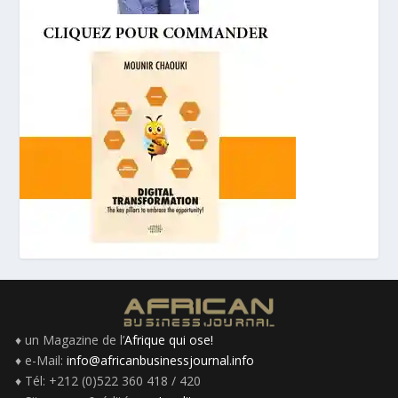
♦ un Magazine de l’
Afrique qui ose!
♦ e-Mail:
info@africanbusinessjournal.info
♦ Tél: +212 (0)522 360 418 / 420