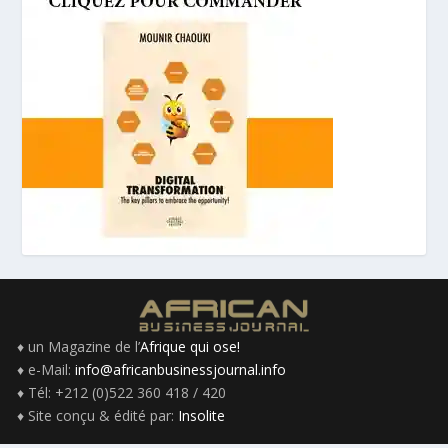
♦ un Magazine de l’
Afrique qui ose!
♦ e-Mail:
info@africanbusinessjournal.info
♦ Tél: +212 (0)522 360 418 / 420
♦ Site conçu & édité par:
Insolite