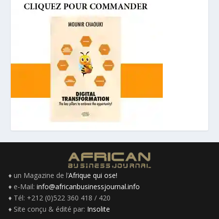
♦ un Magazine de l’
Afrique qui ose!
♦ e-Mail:
info@africanbusinessjournal.info
♦ Tél: +212 (0)522 360 418 / 420
♦ Site conçu & édité par:
Insolite