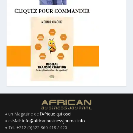
♦ un Magazine de l’
Afrique qui ose!
♦ e-Mail:
info@africanbusinessjournal.info
♦ Tél: +212 (0)522 360 418 / 420