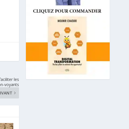
ciliter les
on-voyants
IVANT