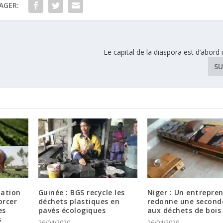
AGER:
Le capital de la diaspora est d’abord
SU
mation
Guinée : BGS recycle les
Niger : Un entrepre
orcer
déchets plastiques en
redonne une seconde
es
pavés écologiques
aux déchets de bois
s
26/04/2020
26/04/2020