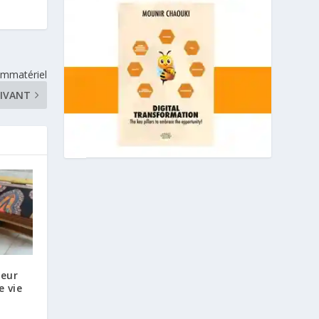
 immatériel
IVANT
neur
 vie